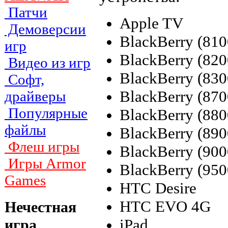
Патчи
Apple TV
Демоверсии
BlackBerry (810
игр
BlackBerry (820
Видео из игр
BlackBerry (830
Софт,
BlackBerry (870
драйверы
Популярные
BlackBerry (880
файлы
BlackBerry (890
Флеш игры
BlackBerry (900
Игры Armor
BlackBerry (950
Games
HTC Desire
HTC EVO 4G
Нечестная
iPad
игра