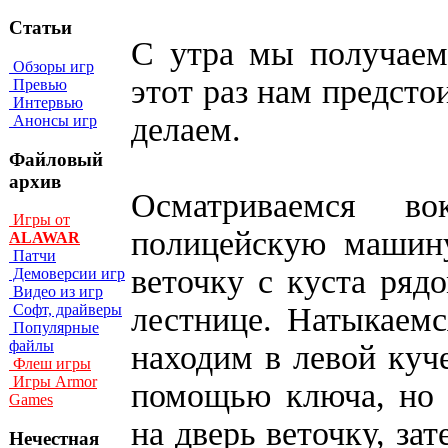
Статьи
С утра мы получаем
Обзоры игр
этот раз нам предсто
Превью
Интервью
делаем.
Анонсы игр
Файловый
архив
Осматриваемся в
Игры от
полицейскую машин
ALAWAR
Патчи
веточку с куста ряд
Демоверсии игр
Видео из игр
лестнице. Натыкаемс
Софт, драйверы
Популярные
файлы
находим в левой куч
Флеш игры
Игры Armor
помощью ключа, но о
Games
на дверь веточку, за
Нечестная