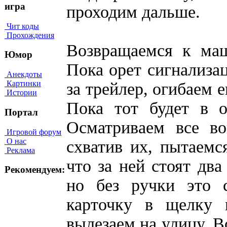
игра
проходим дальше.
Чит коды
Прохождения
Возвращаемся к маш
Юмор
Пока орет сигнализац
Анекдоты
Картинки
за трейлер, огибаем 
Истории
Пока тот будет в о
Портал
Осматриваем все во
Игровой форум
О нас
схватив их, пытаемс
Реклама
что за ней стоят два
Рекомендуем:
но без ручки это с
карточку в щелку
вылезаем на улицу. В