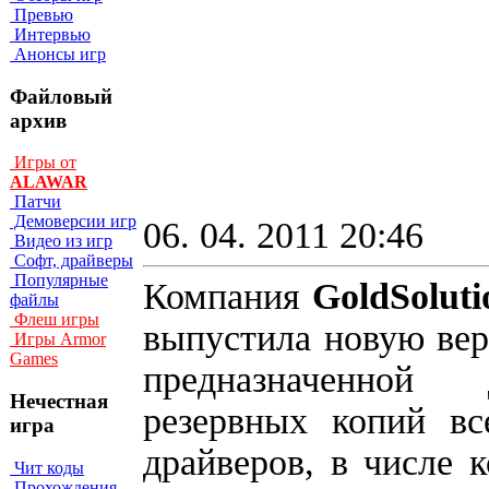
Превью
Интервью
Анонсы игр
Файловый
архив
Игры от
ALAWAR
Патчи
Демоверсии игр
06. 04. 2011 20:46
Видео из игр
Софт, драйверы
Популярные
Компания
GoldSoluti
файлы
Флеш игры
выпустила новую ве
Игры Armor
Games
предназначенной
Нечестная
резервных копий вс
игра
драйверов, в числе 
Чит коды
Прохождения