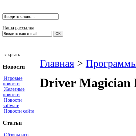
Наша рассылка
закрыть
Главная
>
Программы
Новости
Игровые
Driver Magician 
новости
Железные
новости
Новости
software
Новости сайта
Статьи
Обзоры игр