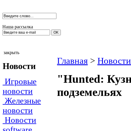
Наша рассылка
закрыть
Главная
>
Новости
Новости
"Hunted: Кузн
Игровые
подземельях
новости
Железные
новости
Новости
software