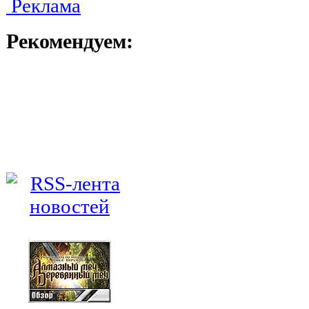
Реклама
Рекомендуем: