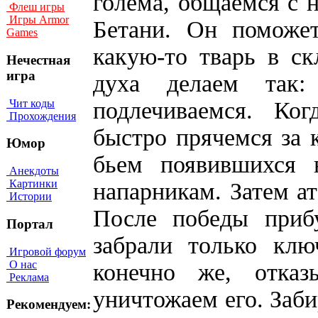
голема, общаемся с 
Флеш игры
Игры Armor
Бетани. Он поможе
Games
какую-то тварь в с
Нечестная
игра
духа делаем так:
Чит коды
подлечиваемся. Ког
Прохождения
быстро прячемся за 
Юмор
бьем появившихся в
Анекдоты
Картинки
напарникам. Затем ат
Истории
После победы приб
Портал
забрали только клю
Игровой форум
О нас
конечно же, отка
Реклама
уничтожаем его. Заби
Рекомендуем: