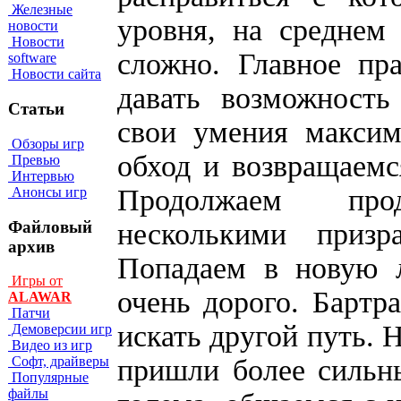
Железные
уровня, на среднем
новости
Новости
сложно. Главное пр
software
Новости сайта
давать возможность
Статьи
свои умения максим
Обзоры игр
обход и возвращаемс
Превью
Интервью
Продолжаем прод
Анонсы игр
Файловый
несколькими приз
архив
Попадаем в новую л
Игры от
очень дорого. Бартр
ALAWAR
Патчи
искать другой путь. 
Демоверсии игр
Видео из игр
пришли более сильн
Софт, драйверы
Популярные
файлы