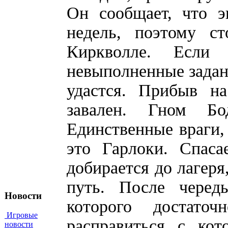
Он сообщает, что э
недель, поэтому с
Киркволле. Если
невыполненные задани
удастся. Прибыв на
завален. Гном Бо
Единственные враги,
это Гарлоки. Спаса
добирается до лагеря
путь. После черед
Новости
которого достато
Игровые
расправиться с ко
новости