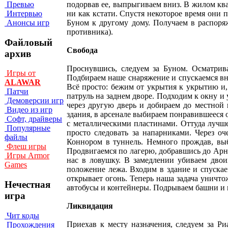
Превью
подорвав ее, выпрыгиваем вниз. В жилом ква
Интервью
ни как кстати. Спустя некоторое время они 
Анонсы игр
Буном к другому дому. Получаем в распоря
противника).
Файловый
Свобода
архив
Проснувшись, следуем за Буном. Осматрива
Игры от
Подбираем наше снаряжение и спускаемся вн
ALAWAR
Всё просто: бежим от укрытия к укрытию и
Патчи
патруль на заднем дворе. Подходим к окну и
Демоверсии игр
через другую дверь и добираем до местной 
Видео из игр
здания, в арсенале выбираем понравившееся 
Софт, драйверы
с металлическими пластинами. Оттуда лучше
Популярные
просто следовать за напарниками. Через о
файлы
Коннором в туннель. Немного прождав, выби
Флеш игры
Продвигаемся по лагерю, добравшись до Арни
Игры Armor
нас в ловушку. В замедлении убиваем двои
Games
положение лежа. Входим в здание и спускае
открывает огонь. Теперь наша задача уничто
Нечестная
автобусы и контейнеры. Подрываем башни и 
игра
Ликвидация
Чит коды
Приехав к месту назначения, следуем за Р
Прохождения