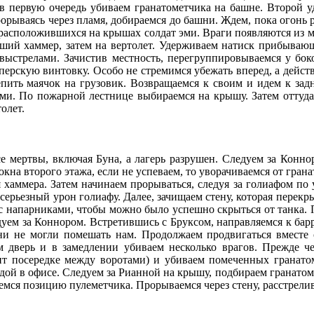
в первую очередь убиваем гранатометчика на башне. Второй уд
орываясь через пламя, добираемся до башни. Ждем, пока огонь р
расположившихся на крышах солдат эми. Враги появляются из м
вший хаммер, затем на вертолет. Удерживаем натиск прибываю
 выстрелами. Зачистив местность, перегруппировываемся у боко
ерскую винтовку. Особо не стремимся убежать вперед, а дейст
епить маячок на грузовик. Возвращаемся к своим и идем к за
ами. По пожарной лестнице выбираемся на крышу. Затем оттуд
олет.
 мертвы, включая Буна, а лагерь разрушен. Следуем за Коннор,
кна второго этажа, если не успеваем, то уворачиваемся от гран
 хаммера. Затем начинаем прорываться, следуя за голиафом по 
 серьезный урон голиафу. Далее, зачищаем стену, которая перек
 с напарниками, чтобы можно было успешно скрыться от танка. 
уем за Коннором. Встретившись с Бруксом, направляемся к бар
ни не могли помешать нам. Продолжаем продвигаться вместе с
 дверь и в замедлении убиваем несколько врагов. Прежде ч
т посередке между воротами) и убиваем помеченных гранато
ой в офисе. Следуем за Рианной на крышу, подбираем гранатом
аемся позицию пулеметчика. Прорываемся через стену, расстрели