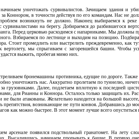
 начинаем уничтожать сурвивалистов. Зачищаем здания и уб
 за Коннором, в точности действуя по его командам. Нас не до
проблем возникнуть не должно. Наконец выбираемся к реке
с сурвивалистами на берегу. Добираемся до разбившегося верто
ланга. Перед церковью расходимся с напарниками. Мы должны пр
много. Взбираемся по лестнице и выходим на позицию. Подбир
ора. Стоит промедлить или выстрелить преждевременно, как тут
 к вертолету, мы спрыгиваем с загоревшейся башни. Чтобы у
удастся выжить, пробегая мимо них.
сстреливаем бронемашины противника, едущие по дороге. Также
особно уничтожить нас. Аккуратно пролетаем по туннелю, ничег
 за грузовиками. Далее, подлетаем вплотную к последней цисте
нами, для Рианны и Коннора. Осталось только защищать их. Рас
ки не были атакованы. Желательно находится на большой высоте
ь препятствия, возникающие не пути конвоя. Добравшись до мо
гов как можно быстрее. В этот момент лучше всего опуститься
шем арсенале появился подствольный гранатомет. На лету сло
ах. Высадившись, начинаем прорывать к башне. В первую оче