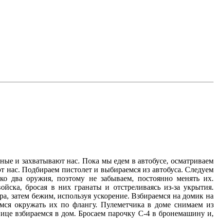
ые и захватывают нас. Пока мы едем в автобусе, осматриваем
т нас. Подбираем пистолет и выбираемся из автобуса. Следуем
о два оружия, поэтому не забываем, постоянно менять их.
йска, бросая в них гранаты и отстреливаясь из-за укрытия.
а, затем бежим, используя ускорение. Взбираемся на домик на
аемся окружать их по флангу. Пулеметчика в доме снимаем из
тнице взбираемся в дом. Бросаем парочку C-4 в бронемашину и,