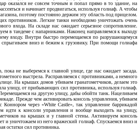
ар оказался не совсем точным и попал прямо в то здание, на
ассеяться и начинает продвигаться, используя голиаф. А чтобы
агазина, поэтому постоянно держим эту область под прицелом.
щих противников. Легкие танки необходимо уничтожать очень
вого входа. На складе нас ожидает серьезное сопротивление.
вуем в тандеме с напарниками. Наконец направляемся к выходу
днему входу. Внутри быстро перемещаемся по разрушающемуся
а спрыгиваем вниз и бежим к грузовику. При помощи голиафа
 пока не выберемся к главной улице, где нас ожидает засада.
атометного выстрела. Расправляемся с противниками, а немного
улице. На крышах домов убиваем гранатометчиков, делаем это
рыла улицу, от прибывающих сил противника, используя голиаф.
Перемещаемся на другую улицу, дабы обойти танк. Нацеливаем
рикаде. Прежде чем активировать консоль управления, убиваем
 Коннором через «White Castle», так управление баррикадой
ем идти к консоли управления и вообще выходить на улицу,
метчиков на крышах и у главной стены. Активируем консоль
ет и уничтожаем из него вражеский голиаф. Спускаемся вниз и
вая остатки сил противника.