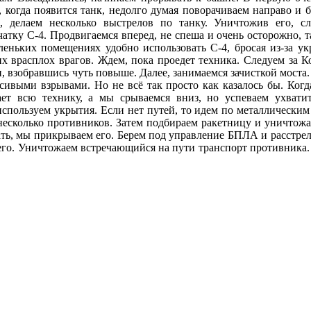
, когда появится танк, недолго думая поворачиваем направо и 
а, делаем несколько выстрелов по танку. Уничтожив его, с
атку С-4. Продвигаемся вперед, не спеша и очень осторожно, 
еньких помещениях удобно использовать С-4, бросая из-за укр
их врасплох врагов. Ждем, пока проедет техника. Следуем за К
взобравшись чуть повыше. Далее, занимаемся зачисткой моста.
асивыми взрывами. Но не всё так просто как казалось бы. Ког
ает всю технику, а мы срываемся вниз, но успеваем ухвати
используем укрытия. Если нет путей, то идем по металлически
несколько противников. Затем подбираем ракетницу и уничтожае
лать, мы прикрываем его. Берем под управление БПЛА и расстре
него. Уничтожаем встречающийся на пути транспорт противника.