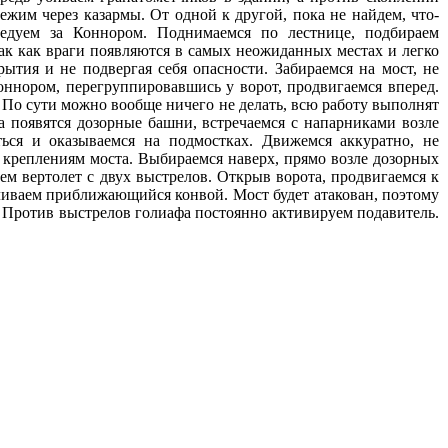
бежим через казармы. От одной к другой, пока не найдем, что-
ледуем за Коннором. Поднимаемся по лестнице, подбираем
так как враги появляются в самых неожиданных местах и легко
ытия и не подвергая себя опасности. Забираемся на мост, не
оннором, перегруппировавшись у ворот, продвигаемся вперед.
 По сути можно вообще ничего не делать, всю работу выполнят
да появятся дозорные башни, встречаемся с напарниками возле
ться и оказываемся на подмостках. Движемся аккуратно, не
м креплениям моста. Выбираемся наверх, прямо возле дозорных
м вертолет с двух выстрелов. Открыв ворота, продвигаемся к
ливаем приближающийся конвой. Мост будет атакован, поэтому
 Против выстрелов голиафа постоянно активируем подавитель.