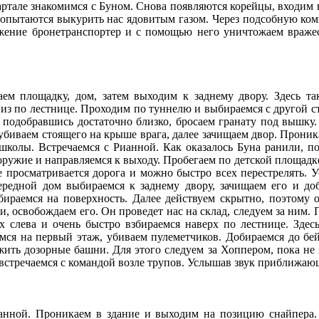
ртале знакомимся с Буном. Снова появляются корейцы, входим в
попытаются выкурить нас ядовитым газом. Через подсобную комн
жение бронетранспортер и с помощью него уничтожаем враже
ем площадку, дом, затем выходим к заднему двору. Здесь т
из по лестнице. Проходим по туннелю и выбираемся с другой ст
, подобравшись достаточно близко, бросаем гранату под вышк
 убиваем стоящего на крыше врага, далее зачищаем двор. Прони
школы. Встречаемся с Рианной. Как оказалось Буна ранили, п
оружие и направляемся к выходу. Пробегаем по детской площадке
 просматривается дорога и можно быстро всех перестрелять. 
чередной дом выбираемся к заднему двору, зачищаем его и до
раемся на поверхность. Далее действуем скрытно, поэтому ос
, освобождаем его. Он проведет нас на склад, следуем за ним. 
х слева и очень быстро взбираемся наверх по лестнице. Зде
мся на первый этаж, убиваем пулеметчиков. Добираемся до бе
жить дозорные башни. Для этого следуем за Хоппером, пока не
встречаемся с командой возле трупов. Услышав звук приближаю
ианной. Проникаем в здание и выходим на позицию снайпера.