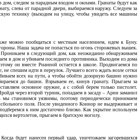
 дом, следим за парадным входом и окнами. Гранаты будут как
ату, слева от парадной двери, выбираемся наружу. Следуем за
скую технику (выходим на улицу, чтобы увидеть все машины
акже можно пообщаться с местным населением, идем к Буну.
ороны. Наша задача не попасться по огонь сторожевых вышек.
у. Проникаем в следующий дом, как неожиданно обнаруживаем
каем в дом и убиваем последнего противника. Выходим из дома
оэтому он вместе Рианной остается в школе. Продвигаемся по
, не спешим идти в переулок. Лучшего всего ждать возле сетки
Убиваем всех на пути, а чтобы обойти дозорную башню нужно
бираемся до башни. Взрываем ее, кинув гранату. Прыгаем за
тавляем основное оружие, а с собой берем только пистолет.
Пройдя через второй турник, попадаем в засаду – Арни заманил
сь мы становимся уязвимы, поэтому периодически принимаем
йсбольного поля. После увиденного Коннор не выдерживает и
 подберемся к ним достаточно близко. Как укрытие используем
щихся вертолетов, прыгаем в братскую могилу.
 Когда будет нанесен первый удар, уничтожаем загоревшихся