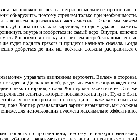
иваем расположившегося на ветряной мельнице противника с
лжны обнаружить, поэтому стреляем только при необходимости.
 и завершаем партизанскую часть миссии. Теперь мы можем
лета, убиваем нескольких корейцев, которым удалось выжить.
оникнуть внутрь и взобраться на самый верх. Внутри, конечно
аем снайперскую винтовку и начинаем истреблять помеченные
 же будет поднята тревога и придется начинать сначала. Когда
спешно добраться до них мы всё-таки должны расправиться с
 мы можем управлять движением вертолета. Виляем в стороны,
о не задевая. Догнав конвой, разделываемся с сопровождением.
рне с левой стороны, чтобы Хоппер мог захватить ее. Эти же
стреливаем зенитки, которые попадаются на пути. Нужно быть
, чтобы лучше контролировать ситуацию. Также важно быть на
ста, пока Хоппер устанавливает заряды взрывчатки, мы должны
 пониже, для использования пулемета максимально эффективно.
жно попасть по противникам, поэтому используя гранатомет,
редь убиваем гранатометчиков в здании, а против скоплений