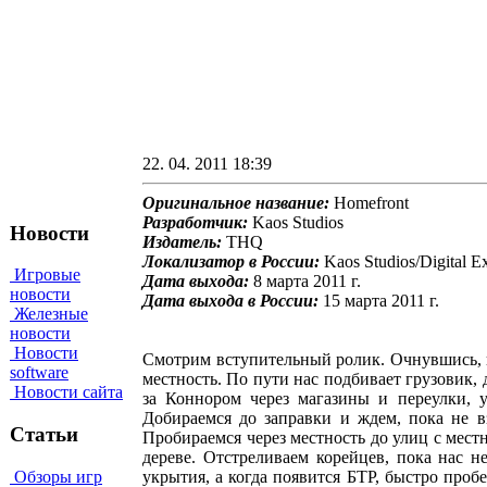
22. 04. 2011 18:39
Оригинальное название:
Homefront
Разработчик:
Kaos Studios
Новости
Издатель:
THQ
Локализатор в России:
Kaos Studios/Digital E
Игровые
Дата выхода:
8 марта 2011 г.
новости
Дата выхода в России:
15 марта 2011 г.
Железные
новости
Новости
Смотрим вступительный ролик. Очнувшись, п
software
местность. По пути нас подбивает грузовик,
Новости сайта
за Коннором через магазины и переулки, 
Добираемся до заправки и ждем, пока не в
Статьи
Пробираемся через местность до улиц с мест
дереве. Отстреливаем корейцев, пока нас н
Обзоры игр
укрытия, а когда появится БТР, быстро проб