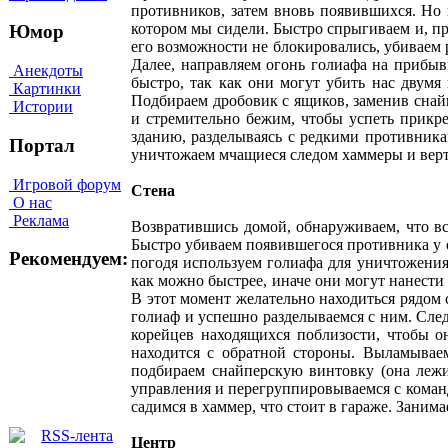
противников, затем вновь появившихся. Но 
котором мы сидели. Быстро спрыгиваем и, пр
Юмор
его возможности не блокировались, убиваем 
Далее, направляем огонь голиафа на прибы
Анекдоты
быстро, так как они могут убить нас двумя
Картинки
Подбираем дробовик с ящиков, заменив снайп
Истории
и стремительно бежим, чтобы успеть прикр
зданию, разделываясь с редкими противник
Портал
уничтожаем мчащиеся следом хаммеры и верт
Игровой форум
Стена
О нас
Реклама
Возвратившись домой, обнаруживаем, что все
Быстро убиваем появившегося противника у о
Рекомендуем:
погодя используем голиафа для уничтожения
как можно быстрее, иначе они могут нанести
В этот момент желательно находиться рядом
голиаф и успешно разделываемся с ним. След
корейцев находящихся поблизости, чтобы о
находится с обратной стороны. Выламываем
подбираем снайперскую винтовку (она лежи
управления и перегруппировываемся с команд
садимся в хаммер, что стоит в гараже. Заним
Центр