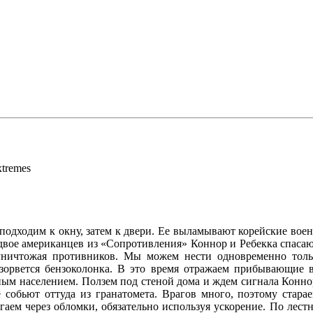
xtremes
одходим к окну, затем к двери. Ее выламывают корейские военн
 двое американцев из «Сопротивления» Коннор и Ребекка спасаю
уничтожая противников. Мы можем нести одновременно тольк
зорвется бензоколонка. В это время отражаем прибывающие во
ным населением. Ползем под стеной дома и ждем сигнала Коннор
е собьют оттуда из гранатомета. Врагов много, поэтому стар
егаем через обломки, обязательно используя ускорение. По лес