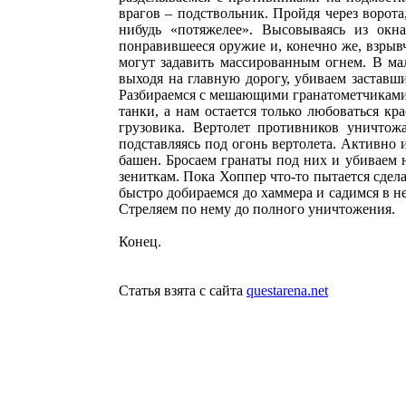
врагов – подствольник. Пройдя через ворота
нибудь «потяжелее». Высовываясь из окн
понравившееся оружие и, конечно же, взрывч
могут задавить массированным огнем. В мал
выходя на главную дорогу, убиваем заставш
Разбираемся с мешающими гранатометчиками, 
танки, а нам остается только любоваться кр
грузовика. Вертолет противников уничтож
подставляясь под огонь вертолета. Активно 
башен. Бросаем гранаты под них и убиваем 
зениткам. Пока Хоппер что-то пытается сде
быстро добираемся до хаммера и садимся в 
Стреляем по нему до полного уничтожения.
Конец.
Статья взята с сайта
questarena.net