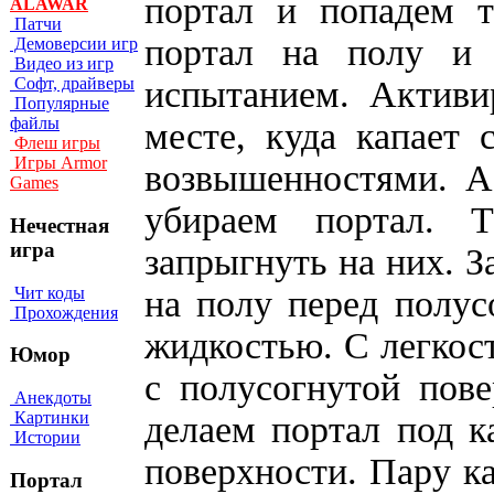
портал и попадем т
ALAWAR
Патчи
портал на полу и
Демоверсии игр
Видео из игр
испытанием. Активи
Софт, драйверы
Популярные
файлы
месте, куда капает
Флеш игры
Игры Armor
возвышенностями. А
Games
убираем портал. 
Нечестная
игра
запрыгнуть на них. З
Чит коды
на полу перед полус
Прохождения
жидкостью. С легкос
Юмор
с полусогнутой пов
Анекдоты
Картинки
делаем портал под 
Истории
поверхности. Пару ка
Портал