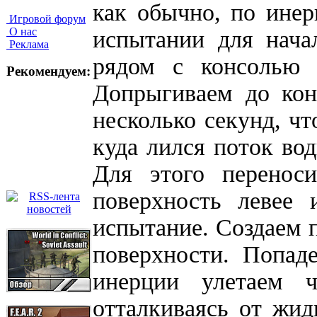
как обычно, по ине
Игровой форум
О нас
испытании для нача
Реклама
рядом с консолью 
Рекомендуем:
Допрыгиваем до кон
несколько секунд, чт
куда лился поток во
Для этого перенос
поверхность левее
испытание. Создаем п
поверхности. Попад
инерции улетаем ч
отталкиваясь от жид