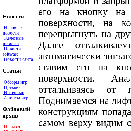
платформой и запрыг
его на кнопку на 
Новости
поверхности, на к
Игровые
перепрыгнуть на друг
новости
Железные
Далее отталкива
новости
Новости
автоматически зигзаг
software
Новости сайта
ставим его на кн
Статьи
поверхности. Ан
Обзоры игр
отталкиваясь от 
Превью
Интервью
Поднимаемся на лифт
Анонсы игр
Файловый
конструкциям попада
архив
самом верху видим с
Игры от