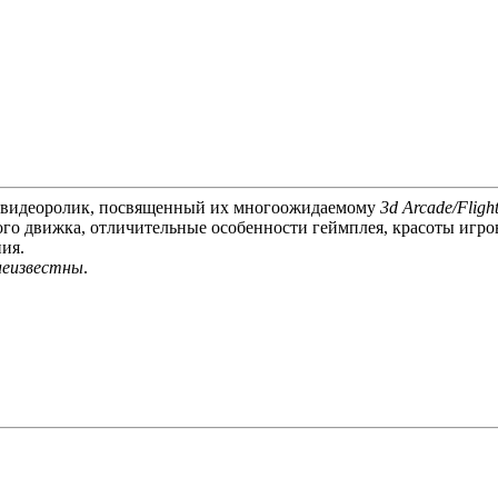
 видеоролик, посвященный их многоожидаемому
3d Arcade/Fligh
го движка, отличительные особенности геймплея, красоты игро
ия.
неизвестны
.