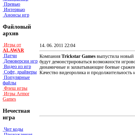
Превью
Интервью
Анонсы игр
Файловый
архив
Игры от
14. 06. 2011 22:04
ALAWAR
Патчи
Компания
Trickstar Games
выпустила новый
Демоверсии игр
будут демонстрироваться возможности игрово
Видео из игр
динамичные и захватывающие боевые сражен
Софт, драйверы
Качество видеоролика и продолжительность
Популярные
файлы
Флеш игры
Игры Armor
Games
Нечестная
игра
Чит коды
Прохождения