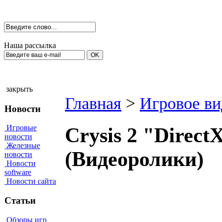
Наша рассылка
закрыть
Главная
>
Игровое ви
Новости
Игровые
Crysis 2 "Direct
новости
Железные
(Видеоролики)
новости
Новости
software
Новости сайта
Статьи
Обзоры игр