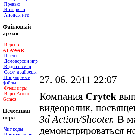
Превью
Интервью
Анонсы игр
Файловый
архив
Игры от
ALAWAR
Патчи
Демоверсии игр
Видео из игр
Софт, драйверы
27. 06. 2011 22:07
Популярные
файлы
Флеш игры
Компания
Crytek
вып
Игры Armor
Games
видеоролик, посвяще
Нечестная
3d Action/Shooter.
В м
игра
демонстрироваться н
Чит коды
Прохождения