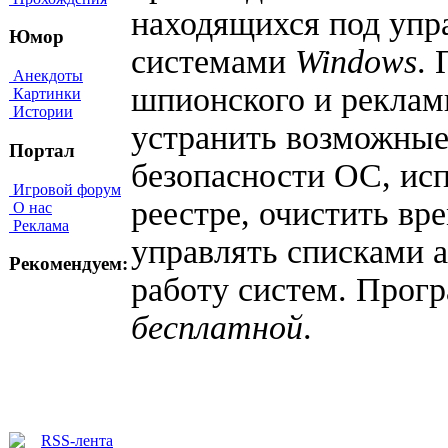
находящихся под уп
Юмор
системами
Windows
.
Анекдоты
шпионского и рекла
Картинки
Истории
устранить возможные
Портал
безопасности ОС, ис
Игровой форум
реестре, очистить в
О нас
Реклама
управлять списками а
Рекомендуем:
работу систем. Прог
бесплатной
.