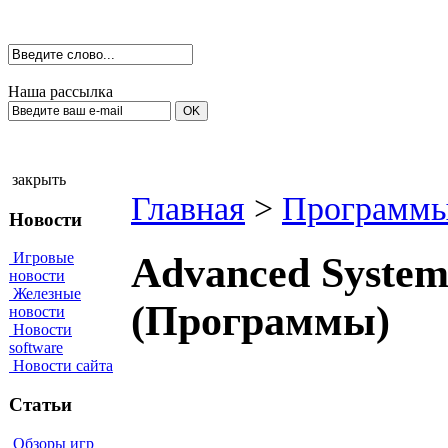
Наша рассылка
закрыть
Главная
>
Программы
Новости
Игровые
Advanced SystemC
новости
Железные
(Программы)
новости
Новости
software
Новости сайта
Статьи
Обзоры игр