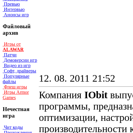
Превью
Интервью
Анонсы игр
Файловый
архив
Игры от
ALAWAR
Патчи
Демоверсии игр
Видео из игр
Софт, драйверы
12. 08. 2011 21:52
Популярные
файлы
Флеш игры
Компания
IObit
выпу
Игры Armor
Games
программы, предназн
Нечестная
оптимизации, настро
игра
производительности 
Чит коды
Прохождения