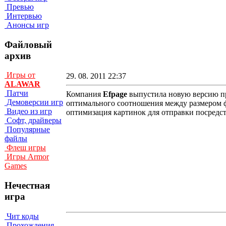
Превью
Интервью
Анонсы игр
Файловый
архив
Игры от
29. 08. 2011 22:37
ALAWAR
Патчи
Компания
Efpage
выпустила новую версию пр
Демоверсии игр
оптимального соотношения между размером ф
Видео из игр
оптимизация картинок для отправки посредс
Софт, драйверы
Популярные
файлы
Флеш игры
Игры Armor
Games
Нечестная
игра
Чит коды
Прохождения