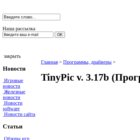
Наша рассылка
закрыть
Главная
>
Программы, драйверы
>
Новости
TinyPic v. 3.17b (Пр
Игровые
новости
Железные
новости
Новости
software
Новости сайта
Статьи
Обзоры игр