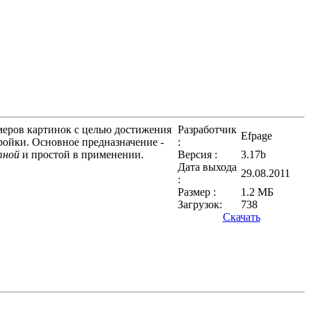
меров картинок с целью достижения
Разработчик
Efpage
ройки. Основное предназначение -
:
тной
и простой в применении.
Версия :
3.17b
Дата выхода
29.08.2011
:
Размер :
1.2 МБ
Загрузок:
738
Скачать