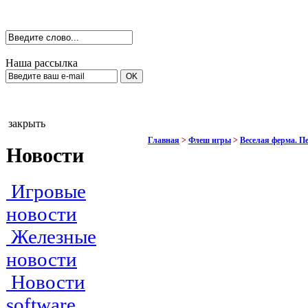
Наша рассылка
закрыть
Главная
>
Флеш игры
>
Веселая ферма. П
Новости
Игровые
новости
Железные
новости
Новости
software