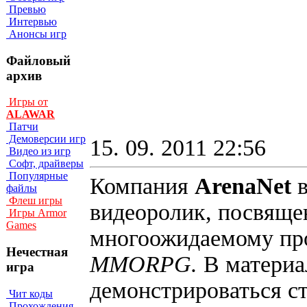
Превью
Интервью
Анонсы игр
Файловый
архив
Игры от
ALAWAR
Патчи
Демоверсии игр
15. 09. 2011 22:56
Видео из игр
Софт, драйверы
Популярные
Компания
ArenaNet
файлы
Флеш игры
видеоролик, посвяще
Игры Armor
Games
многоожидаемому п
Нечестная
MMORPG.
В материа
игра
демонстрироваться с
Чит коды
Прохождения