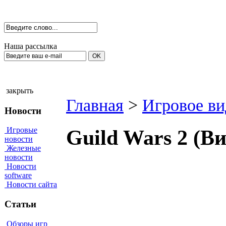
Наша рассылка
закрыть
Главная
>
Игровое ви
Новости
Игровые
Guild Wars 2 (В
новости
Железные
новости
Новости
software
Новости сайта
Статьи
Обзоры игр