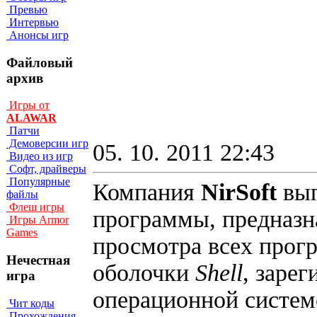
Превью
Интервью
Анонсы игр
Файловый
архив
Игры от
ALAWAR
Патчи
Демоверсии игр
05. 10. 2011 22:43
Видео из игр
Софт, драйверы
Популярные
Компания
NirSoft
вып
файлы
Флеш игры
программы, предназн
Игры Armor
Games
просмотра всех про
Нечестная
оболочки
Shell
, заре
игра
операционной систе
Чит коды
Прохождения