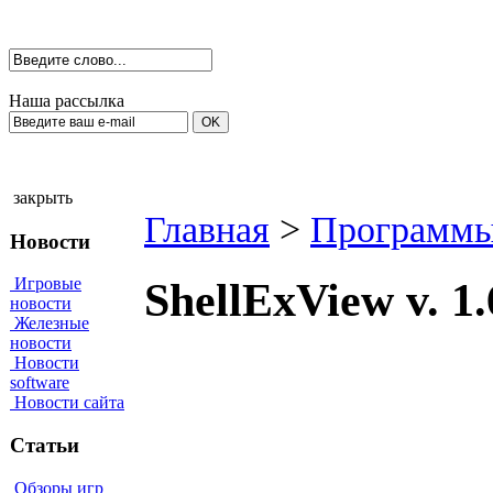
Наша рассылка
закрыть
Главная
>
Программы
Новости
Игровые
ShellExView v. 
новости
Железные
новости
Новости
software
Новости сайта
Статьи
Обзоры игр