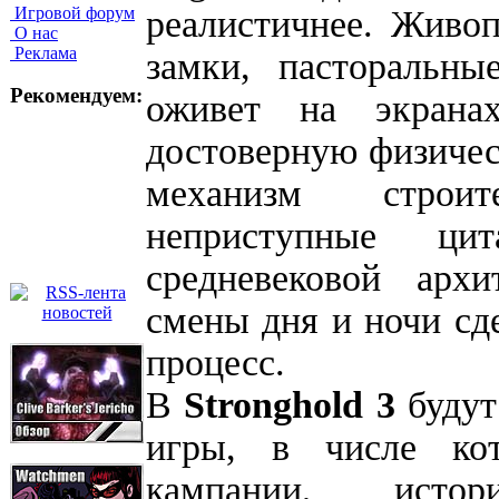
Игровой форум
реалистичнее. Живо
О нас
Реклама
замки, пасторальн
Рекомендуем:
оживет на экрана
достоверную физиче
механизм строит
неприступные ци
средневековой арх
смены дня и ночи сд
процесс.
В
Stronghold 3
будут
игры, в числе ко
кампании, ист