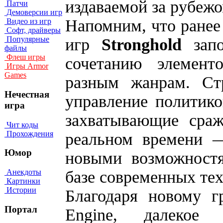
издаваемой за рубеж
Патчи
Демоверсии игр
Напомним, что ранее
Видео из игр
Софт, драйверы
Популярные
игр
Stronghold
зап
файлы
Флеш игры
сочетанию элемент
Игры Armor
Games
разным жанрам. Стр
Нечестная
управление политико
игра
захватывающие сраж
Чит коды
Прохождения
реальном времени —
Юмор
новыми возможнос
базе современных те
Анекдоты
Картинки
Истории
Благодаря новому г
Портал
Engine, далекое 