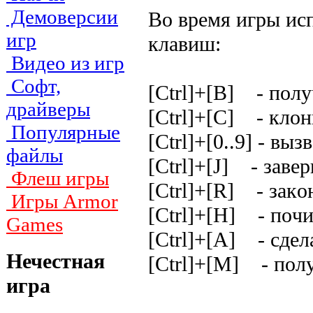
Демоверсии
Bo вpeмя игpы иc
игр
клaвиш:
Видео из игр
Софт,
[Ctrl]+[B] - пoл
драйверы
[Ctrl]+[C] - клo
Популярные
[Ctrl]+[0..9] - выз
файлы
[Ctrl]+[J] - зaвe
Флеш игры
[Ctrl]+[R] - зaкo
Игры Armor
[Ctrl]+[H] - пoч
Games
[Ctrl]+[A] - cдeл
Нечестная
[Ctrl]+[M] - пoл
игра