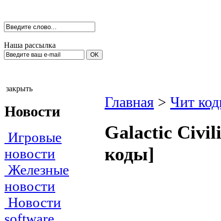
Наша рассылка
закрыть
Главная
>
Чит ко
Новости
Gаlасtiс Сivil
Игровые
коды]
новости
Железные
новости
Новости
software