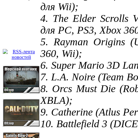
для Wii);
4. The Elder Scrolls
для PC, PS3, Xbox 360
5. Rayman Origins (U
360, Wii);
6. Super Mario 3D La
7. L.A. Noire (Team B
8. Orcs Must Die (Ro
XBLA);
9. Catherine (Atlus P
10. Battlefield 3 (DI