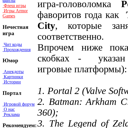
файлы
игра-головоломка
Po
Флеш игры
Игры Armor
фаворитов года как
Games
City
, которые зан
Нечестная
игра
соответственно.
Чит коды
Впрочем ниже пок
Прохождения
скобках - указан
Юмор
игровые платформы):
Анекдоты
Картинки
Истории
1. Portal 2 (Valve Sof
Портал
2. Batman: Arkham Ci
Игровой форум
О нас
360);
Реклама
3. The Legend of Zel
Рекомендуем: