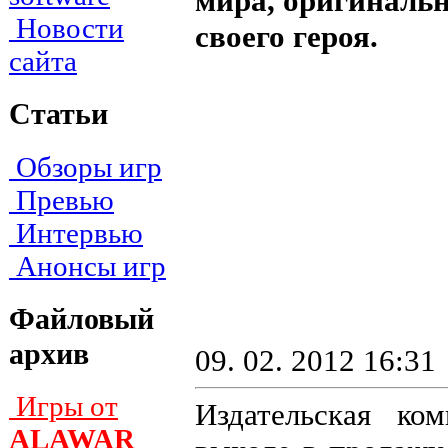
мира, оригинальн
Новости
своего героя.
сайта
Статьи
Обзоры игр
Превью
Интервью
Анонсы игр
Файловый
архив
09. 02. 2012 16:31
Игры от
Издательская к
ALAWAR