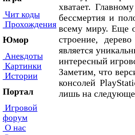
хватает. Главном
Чит коды
бессмертия и пол
Прохождения
всему миру. Еще 
строение, дерев
Юмор
является уникаль
Анекдоты
интересный игров
Картинки
Заметим, что верс
Истории
консолей PlaySta
Портал
лишь на следующе
Игровой
форум
О нас