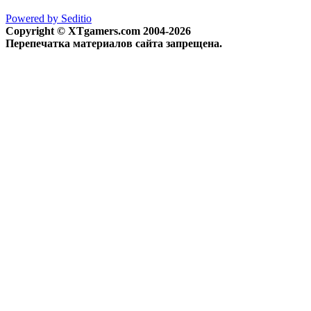
Powered by Seditio
Copyright © XTgamers.com 2004-2026
Перепечатка материалов сайта запрещена.