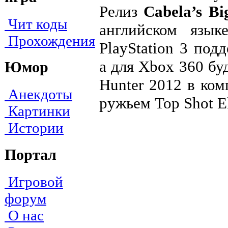
Релиз
Cabela’s B
Чит коды
английском язы
Прохождения
PlayStation 3 по
а для Xbox 360 бу
Юмор
Hunter 2012 в ко
Анекдоты
ружьем Top Shot El
Картинки
Истории
Портал
Игровой
форум
О нас