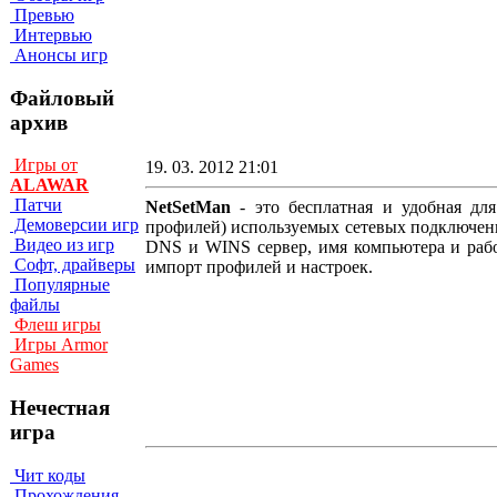
Превью
Интервью
Анонсы игр
Файловый
архив
Игры от
19. 03. 2012 21:01
ALAWAR
Патчи
NetSetMan
- это бесплатная и удобная дл
Демоверсии игр
профилей) используемых сетевых подключени
Видео из игр
DNS и WINS сервер, имя компьютера и рабо
Софт, драйверы
импорт профилей и настроек.
Популярные
файлы
Флеш игры
Игры Armor
Games
Нечестная
игра
Чит коды
Прохождения