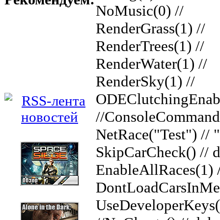
NoMusic(0) //
RenderGrass(1) //
RenderTrees(1) //
RenderWater(1) //
RenderSky(1) //
ODEClutchingEnabl
//ConsoleCommand(
NetRace("Test") // 
SkipCarCheck() // d
EnableAllRaces(1) /
DontLoadCarsInMenu
UseDeveloperKeys(1)