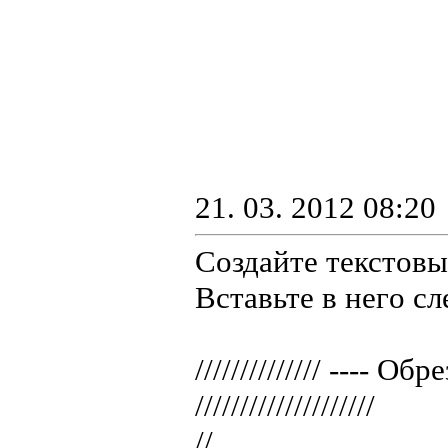
21. 03. 2012 08:20
Создайте текстовый
Bcтaвьтe в нeгo c
////////////// ---- O
////////////////////
//