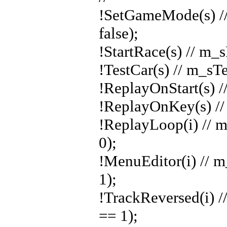
!SetGameMode(s) /
false);
!StartRace(s) // m_
!TestCar(s) // m_sT
!ReplayOnStart(s) 
!ReplayOnKey(s) /
!ReplayLoop(i) // 
0);
!MenuEditor(i) // 
1);
!TrackReversed(i) 
== 1);