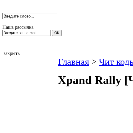
Наша рассылка
закрыть
Главная
>
Чит код
Храnd Rаllу [