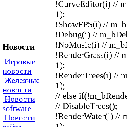
!CurveEditor(i) //
1);
!ShowFPS(i) // m_b
!Debug(i) // m_bDe
!NoMusic(i) // m_b
Новости
!RenderGrass(i) //
Игровые
1);
новости
!RenderTrees(i) //
Железные
1);
новости
// else if(!m_bRend
Новости
// DisableTrees();
software
!RenderWater(i) //
Новости
1);