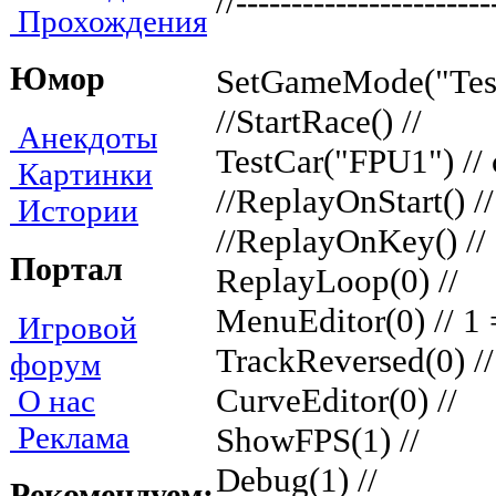
//-----------------------
Прохождения
Юмор
SetGameMode("Test
//StartRace() //
Анекдоты
TestCar("FPU1") // c
Картинки
//ReplayOnStart() //
Истории
//ReplayOnKey() // 
Портал
ReplayLoop(0) //
MenuEditor(0) // 1 
Игровой
TrackReversed(0) //
форум
CurveEditor(0) //
О нас
Реклама
ShowFPS(1) //
Debug(1) //
Рекомендуем: