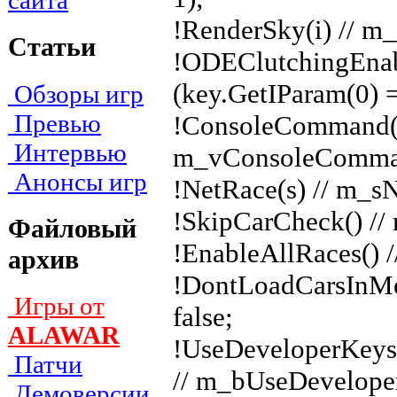
сайта
!RenderSky(i) // m
Статьи
!ODEClutchingEnab
(key.GetIParam(0) =
Обзоры игр
Превью
!ConsoleCommand(s
Интервью
m_vConsoleComman
Анонсы игр
!NetRace(s) // m_s
!SkipCarCheck() //
Файловый
!EnableAllRaces() 
архив
!DontLoadCarsInM
Игры от
false;
ALAWAR
!UseDeveloperKeys(i
Патчи
// m_bUseDeveloper
Демоверсии