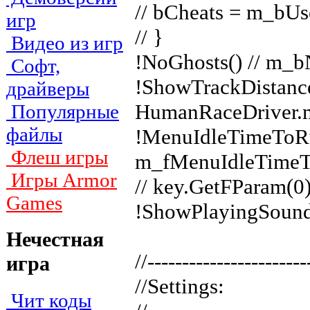
// bCheats = m_bU
игр
// }
Видео из игр
!NoGhosts() // m_b
Софт,
!ShowTrackDistance
драйверы
HumanRaceDriver.m
Популярные
файлы
!MenuIdleTimeToR
Флеш игры
m_fMenuIdleTime
Игры Armor
// key.GetFParam(0)
Games
!ShowPlayingSound
Нечестная
//-----------------------
игра
//Settings:
Чит коды