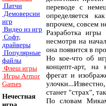
Патчи
переводе с неме
Демоверсии
определяется как
игр
впрочем, совсем н
Видео из игр
Разработка игры 
Софт,
несмотря на начал
драйверы
она появится в пр
Популярные
Но кое-что об иг
файлы
концепт-арт, на
Флеш игры
фрегат и изобра
Игры Armor
улочки...Извест
Games
станет "страх", та
Нечестная
По словам Мика
игра