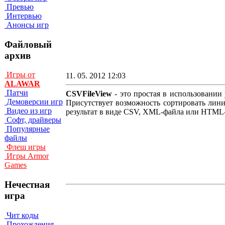
Превью
Интервью
Анонсы игр
Файловый
архив
Игры от
11. 05. 2012 12:03
ALAWAR
Патчи
CSVFileView
- это простая в использовани
Демоверсии игр
Присутствует возможность сортировать лини
Видео из игр
результат в виде CSV, XML-файла или HTML-
Софт, драйверы
Популярные
файлы
Флеш игры
Игры Armor
Games
Нечестная
игра
Чит коды
Прохождения