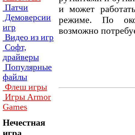
Патчи
и может работат
Демоверсии
режиме. По око
игр
возможно потребуе
Видео из игр
Софт,
драйверы
Популярные
файлы
Флеш игры
Игры Armor
Games
Нечестная
игра