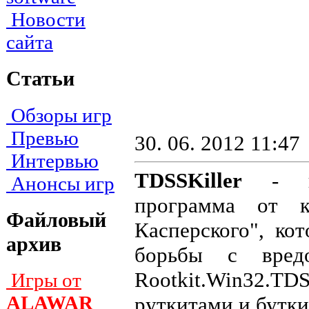
Новости
сайта
Статьи
Обзоры игр
Превью
30. 06. 2012 11:47
Интервью
TDSSKiller
- не
Анонсы игр
программа от к
Файловый
Касперского", ко
архив
борьбы с вредо
Rootkit.Win32.TDS
Игры от
ALAWAR
руткитами и бутки