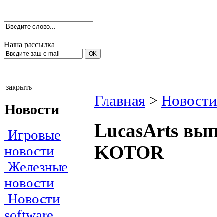
Наша рассылка
закрыть
Главная
>
Новости
Новости
LucasArts вып
Игровые
KOTOR
новости
Железные
новости
Новости
software