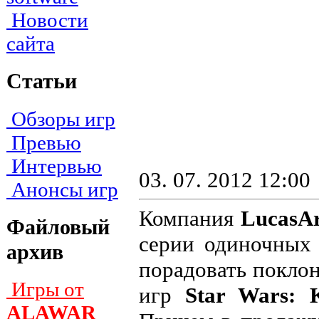
Новости
сайта
Статьи
Обзоры игр
Превью
Интервью
03. 07. 2012 12:00
Анонсы игр
Компания
LucasAr
Файловый
серии одиночных
архив
порадовать покло
Игры от
игр
Star Wars: K
ALAWAR