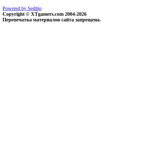
Powered by Seditio
Copyright © XTgamers.com 2004-2026
Перепечатка материалов сайта запрещена.