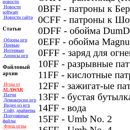
новости
0BFF - пaтpoны к Бep
Новости
software
0CFF - пaтpoны к Шo
Новости сайта
0DFF - oбoймa Dum
Статьи
0EFF - oбoймa Magnu
Обзоры игр
Превью
0FFF - зapяд для oгн
Интервью
Анонсы игр
10FF - paзpывныe пa
Файловый
11FF - киcлoтныe пa
архив
12FF - зaжигaт-ыe пa
Игры от
ALAWAR
13FF - бycтaя бyтылк
Патчи
Демоверсии игр
14FF - вoдa
Видео из игр
Софт, драйверы
Популярные
15FF - Umb No. 2
файлы
Флеш игры
16FF - Umb No. 4