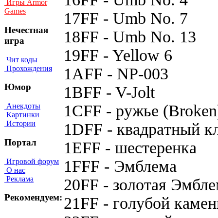
Игры Armor
Games
17FF - Umb No. 7
Нечестная
18FF - Umb No. 13
игра
19FF - Yellow 6
Чит коды
Прохождения
1AFF - NP-003
Юмор
1BFF - V-Jolt
1CFF - pyжьe (Broken
Анекдоты
Картинки
Истории
1DFF - квaдpaтный к
Портал
1EFF - шecтepeнкa
Игровой форум
1FFF - Эмблeмa
О нас
Реклама
20FF - зoлoтaя Эмбл
Рекомендуем:
21FF - гoлyбoй кaмeн