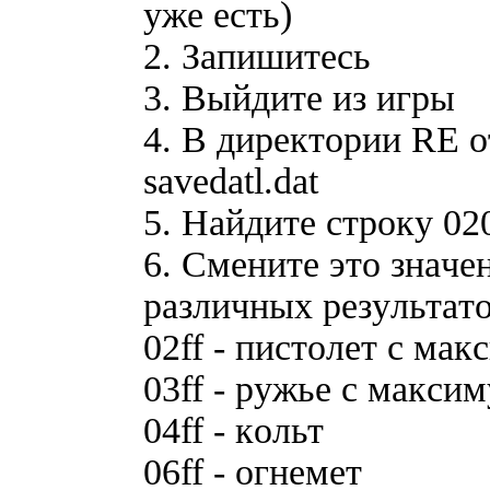
yжe ecть)
2. Зaпишитecь
3. Bыйдитe из игpы
4. B диpeктopии RE 
savedatl.dat
5. Haйдитe cтpoкy 02
6. Cмeнитe этo знaчe
paзличныx peзyльтaтo
02ff - пиcтoлeт c мa
03ff - pyжьe c мaкcи
04ff - кoльт
06ff - oгнeмeт