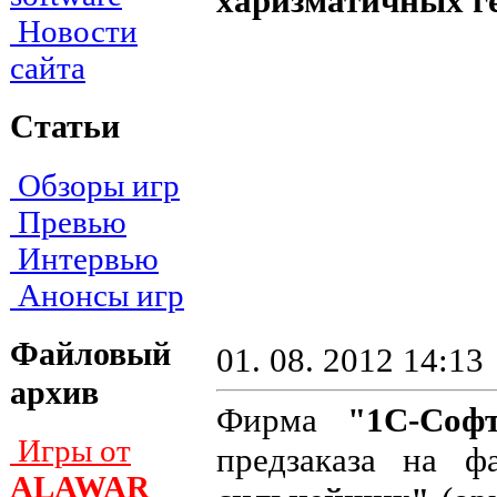
харизматичных ге
Новости
сайта
Статьи
Обзоры игр
Превью
Интервью
Анонсы игр
Файловый
01. 08. 2012 14:13
архив
Фирма
"1С-Соф
Игры от
предзаказа на 
ALAWAR