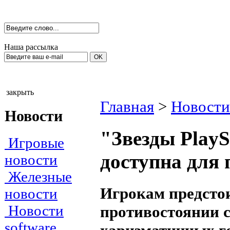
Наша рассылка
закрыть
Главная
>
Новости
Новости
"Звезды PlayS
Игровые
доступна для 
новости
Железные
Игрокам предстои
новости
Новости
противостоянии 
software