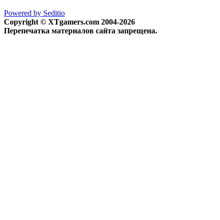
Powered by Seditio
Copyright © XTgamers.com 2004-2026
Перепечатка материалов сайта запрещена.