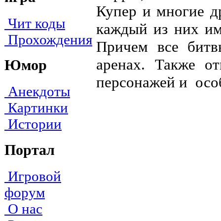
Купер и многие д
Чит коды
каждый из них им
Прохождения
Причем все битв
аренах. Также о
Юмор
персонажей и осо
Анекдоты
Картинки
Истории
Портал
Игровой
форум
О нас