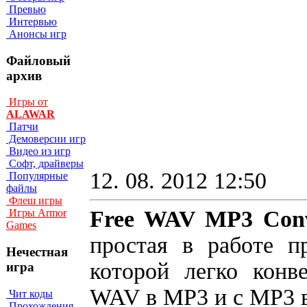
Превью
Интервью
Анонсы игр
Файловый
архив
Игры от
ALAWAR
Патчи
Демоверсии игр
Видео из игр
Софт, драйверы
12. 08. 2012 12:50
Популярные
файлы
Флеш игры
Free WAV MP3 Conv
Игры Armor
Games
простая в работе 
Нечестная
которой легко конв
игра
WAV в MP3 и с MP3 
Чит коды
Прохождения