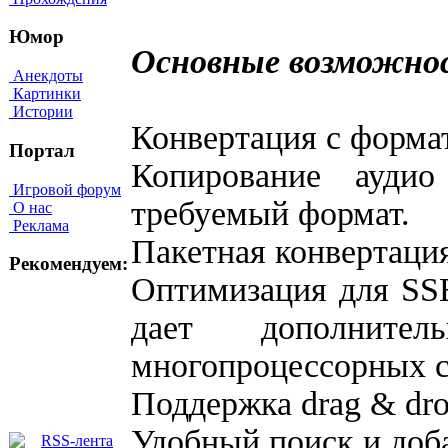
Юмор
Основные возможнос
Анекдоты
Картинки
Истории
Конвертация с форма
Портал
Копирование ауди
Игровой форум
требуемый формат.
О нас
Реклама
Пакетная конвертаци
Рекомендуем:
Оптимизация для SSE 
дает дополните
многопроцессорных с
Поддержка drag & dro
Удобный поиск и доб