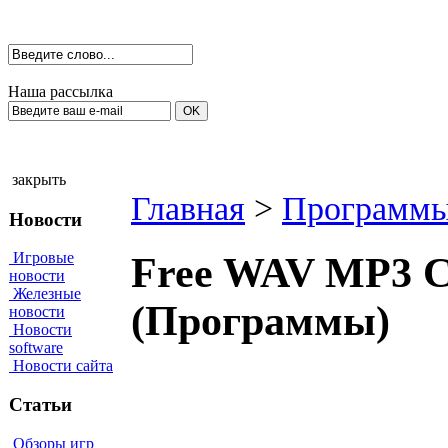
Наша рассылка
закрыть
Главная
>
Программы
Новости
Игровые
Free WAV MP3 Con
новости
Железные
(Программы)
новости
Новости
software
Новости сайта
Статьи
Обзоры игр