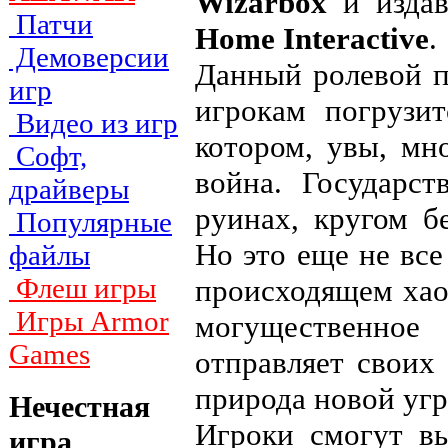
Wizarbox
и изда
Патчи
Home Interactive
.
Демоверсии
Данный ролевой пр
игр
игрокам погрузи
Видео из игр
котором, увы, мн
Софт,
война. Государс
драйверы
руинах, кругом б
Популярные
Но это еще не все
файлы
Флеш игры
происходящем хао
Игры Armor
могущественное
Games
отправляет своих
природа новой угр
Нечестная
Игроки смогут вы
игра