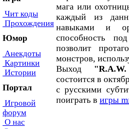
мага или охотниц
Чит коды
каждый из данн
Прохождения
навыками и ор
способность под
Юмор
позволит протаг
Анекдоты
монстров, использ
Картинки
Выход
"R.A.W
Истории
состоится в октяб
Портал
с русскими субт
поиграть в
игры m
Игровой
форум
О нас