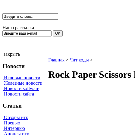
Наша рассылка
закрыть
Главная
>
Чит коды
>
Новости
Rосk Рарer Sсissоrs
Игровые новости
Железные новости
Новости software
Новости сайта
Статьи
Обзоры игр
Превью
Интервью
Анонсы игр