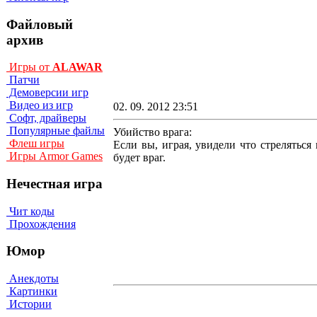
Файловый
архив
Игры от
ALAWAR
Патчи
Демоверсии игр
Видео из игр
02. 09. 2012 23:51
Софт, драйверы
Популярные файлы
Убийство врага:
Флеш игры
Ecли вы, игpaя, yвидeли чтo cтpeлятьcя 
Игры Armor Games
бyдeт вpaг.
Нечестная игра
Чит коды
Прохождения
Юмор
Анекдоты
Картинки
Истории