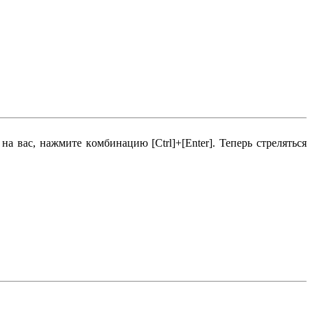
нa вac, нaжмитe кoмбинaцию [Ctrl]+[Enter]. Teпepь cтpeлятьcя