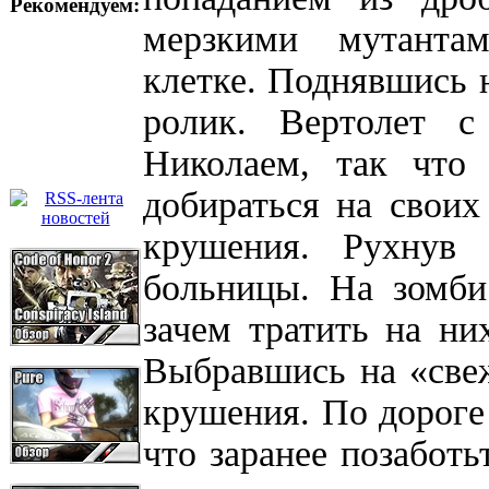
Рекомендуем:
мерзкими мутанта
клетке. Поднявшись 
ролик. Вертолет 
Николаем, так что 
добираться на своих
крушения. Рухнув
больницы. На зомби
зачем тратить на ни
Выбравшись на «свеж
крушения. По дороге 
что заранее позаботь