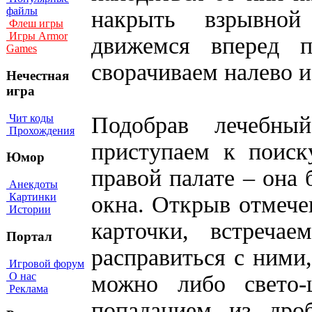
файлы
накрыть взрывной
Флеш игры
Игры Armor
движемся вперед п
Games
сворачиваем налево и
Нечестная
игра
Чит коды
Подобрав лечебны
Прохождения
приступаем к поиск
Юмор
правой палате – она 
Анекдоты
Картинки
окна. Открыв отмеч
Истории
карточки, встреча
Портал
расправиться с ними
Игровой форум
О нас
можно либо свето-
Реклама
попаданием из дроб