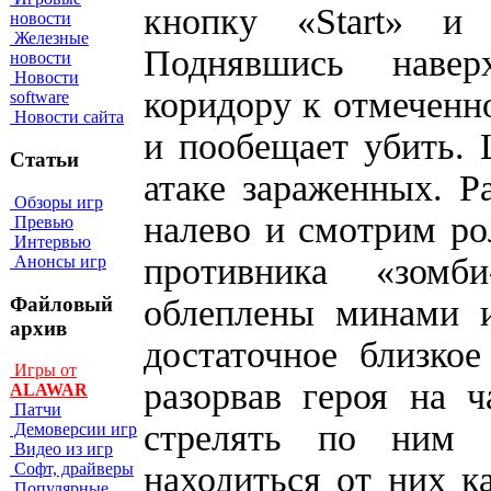
кнопку «Start» и
новости
Железные
Поднявшись навер
новости
Новости
коридору к отмеченн
software
Новости сайта
и пообещает убить. 
Статьи
атаке зараженных. Р
Обзоры игр
налево и смотрим ро
Превью
Интервью
противника «зомб
Анонсы игр
Файловый
облеплены минами и
архив
достаточное близкое
Игры от
разорвав героя на ч
ALAWAR
Патчи
стрелять по ним 
Демоверсии игр
Видео из игр
находиться от них к
Софт, драйверы
Популярные