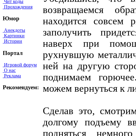
Чит коды
Прохождения
возвращаемся обр
Юмор
находится совсем р
заполучить придет
Анекдоты
Картинки
наверх при помо
Истории
рухнувшую металлич
Портал
ней на другую стор
Игровой форум
О нас
поднимаем горючее
Реклама
можем вернуться к ли
Рекомендуем:
Сделав это, смотри
долгому подъему вв
подняться немног