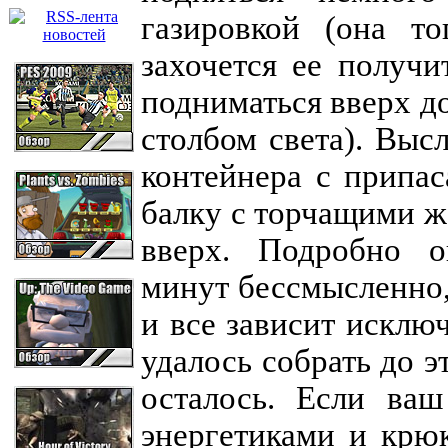
газировкой (она т
захочется ее получи
подниматься вверх д
столбом света). Выс
контейнера с припа
балку с торчащими 
вверх. Подробно о
минут бессмысленно, 
и все зависит исклю
удалось собрать до э
осталось. Если ваш
энергетиками и крюк