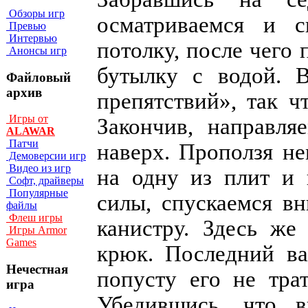
Обзоры игр
осматриваемся и с
Превью
Интервью
потолку, после чего
Анонсы игр
бутылку с водой. 
Файловый
архив
препятствий», так ч
Игры от
Закончив, направля
ALAWAR
Патчи
наверх. Проползя не
Демоверсии игр
Видео из игр
на одну из плит и 
Софт, драйверы
Популярные
силы, спускаемся в
файлы
Флеш игры
канистру. Здесь же
Игры Armor
Games
крюк. Последний ва
Нечестная
попусту его не тра
игра
Убедившись, что в