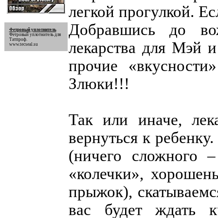
легкой прогулкой. Ес
Добравшись до вож
Фетровый уплотнитель
Фетровый уплотнитель
для
Татпроф.
лекарства для Мэй и
www.tecseal.su
прочие «вкусности»
Злюки!!!
Так или иначе, ле
вернуться к ребенку
(ничего сложного –
«колечки», хорошен
прыжок), скатываемс
вас будет ждать 