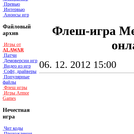
Превью
Интервью
Анонсы игр
Файловый
Флеш-игра Mea
архив
онл
Игры от
ALAWAR
Патчи
Демоверсии игр
06. 12. 2012 15:00
Видео из игр
Софт, драйверы
Популярные
файлы
Флеш игры
Игры Armor
Games
Нечестная
игра
Чит коды
Прохождения