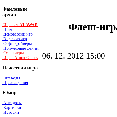
Файловый
архив
Флеш-игра
Игры от
ALAWAR
Патчи
Демоверсии игр
Видео из игр
Софт, драйверы
Популярные файлы
Флеш игры
06. 12. 2012 15:00
Игры Armor Games
Нечестная игра
Чит коды
Прохождения
Юмор
Анекдоты
Картинки
Истории