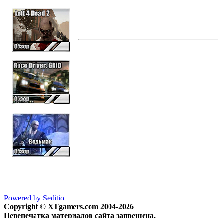
Powered by Seditio
Copyright © XTgamers.com 2004-2026
Перепечатка материалов сайта запрещена.