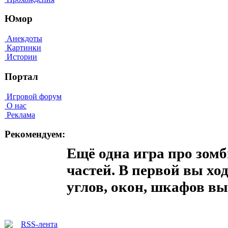
Юмор
Анекдоты
Картинки
Истории
Портал
Игровой форум
О нас
Реклама
Рекомендуем:
Ещё одна игра про зомби
частей. В первой вы ход
углов, окон, шкафов вы