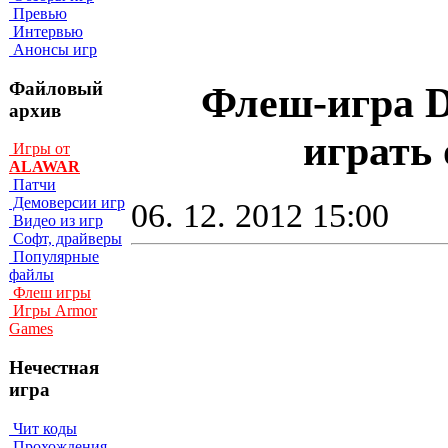
Превью
Интервью
Анонсы игр
Файловый
Флеш-игра De
архив
играть 
Игры от
ALAWAR
Патчи
Демоверсии игр
06. 12. 2012 15:00
Видео из игр
Софт, драйверы
Популярные
файлы
Флеш игры
Игры Armor
Games
Нечестная
игра
Чит коды
Прохождения