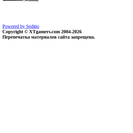
Powered by Seditio
Copyright © XTgamers.com 2004-2026
Перепечатка материалов сайта запрещена.