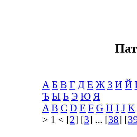
Пат
А
Б
В
Г
Д
Е
Ж
З
И
Й
Ъ
Ы
Ь
Э
Ю
Я
A
B
C
D
E
F
G
H
I
J
K
> 1 < [
2
] [
3
] ... [
38
] [
3