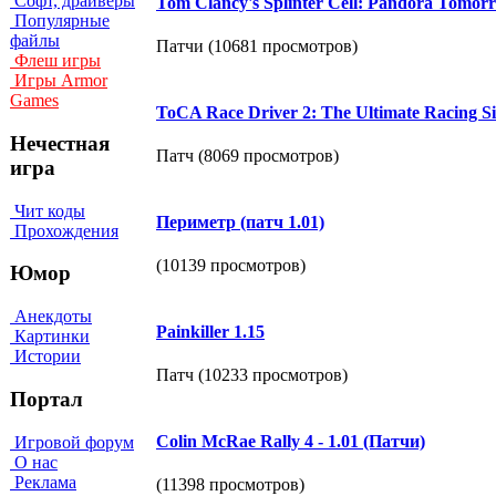
Софт, драйверы
Tom Clancy's Splinter Cell: Pandora Tomor
Популярные
файлы
Патчи (10681 просмотров)
Флеш игры
Игры Armor
Games
ToCA Race Driver 2: The Ultimate Racing S
Нечестная
Патч (8069 просмотров)
игра
Чит коды
Периметр (патч 1.01)
Прохождения
(10139 просмотров)
Юмор
Анекдоты
Painkiller 1.15
Картинки
Истории
Патч (10233 просмотров)
Портал
Colin McRae Rally 4 - 1.01 (Патчи)
Игровой форум
О нас
Реклама
(11398 просмотров)