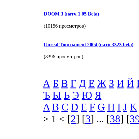
DOOM 3 (патч 1.05 Beta)
(10156 просмотров)
Unreal Tournament 2004 (патч 3323 beta)
(8396 просмотров)
А
Б
В
Г
Д
Е
Ж
З
И
Й
Ъ
Ы
Ь
Э
Ю
Я
A
B
C
D
E
F
G
H
I
J
K
> 1 < [
2
] [
3
] ... [
38
] [
3