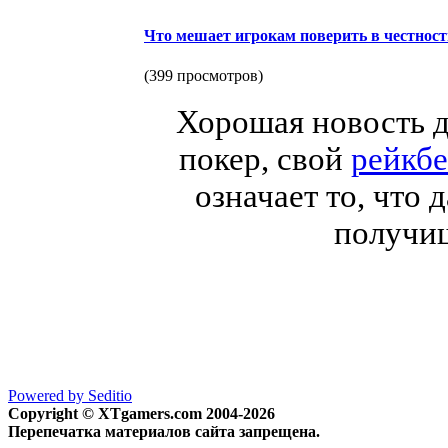
Что мешает игрокам поверить в честност
(399 просмотров)
Хорошая новость дл
покер, свой
рейкбе
означает то, что 
получиш
Powered by Seditio
Copyright © XTgamers.com 2004-2026
Перепечатка материалов сайта запрещена.