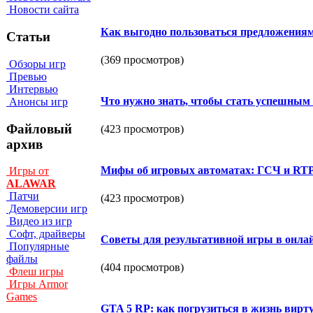
Новости сайта
Как выгодно пользоваться предложениям
Статьи
(369 просмотров)
Обзоры игр
Превью
Интервью
Что нужно знать, чтобы стать успешным 
Анонсы игр
Файловый
(423 просмотров)
архив
Мифы об игровых автоматах: ГСЧ и RT
Игры от
ALAWAR
Патчи
(423 просмотров)
Демоверсии игр
Видео из игр
Софт, драйверы
Советы для результативной игры в онла
Популярные
файлы
(404 просмотров)
Флеш игры
Игры Armor
Games
GTA 5 RP: как погрузиться в жизнь вирт