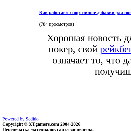
Как работают спортивные добавки для п
(784 просмотров)
Хорошая новость дл
покер, свой
рейкбе
означает то, что д
получиш
Powered by Seditio
Copyright © XTgamers.com 2004-2026
Перепечатка материалов сайта запрещена.