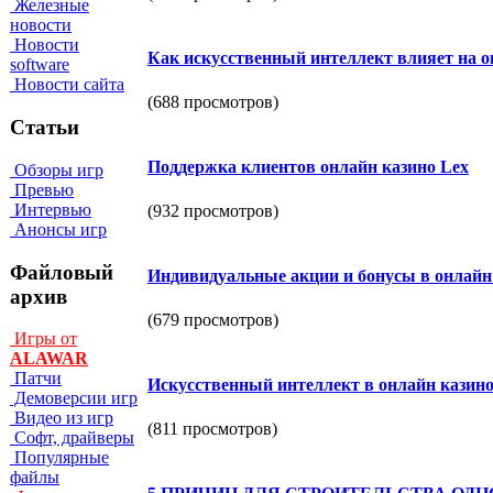
Железные
новости
Новости
Как искусственный интеллект влияет на о
software
Новости сайта
(688 просмотров)
Статьи
Поддержка клиентов онлайн казино Lex
Обзоры игр
Превью
Интервью
(932 просмотров)
Анонсы игр
Файловый
Индивидуальные акции и бонусы в онлайн
архив
(679 просмотров)
Игры от
ALAWAR
Патчи
Искусственный интеллект в онлайн казин
Демоверсии игр
Видео из игр
(811 просмотров)
Софт, драйверы
Популярные
файлы