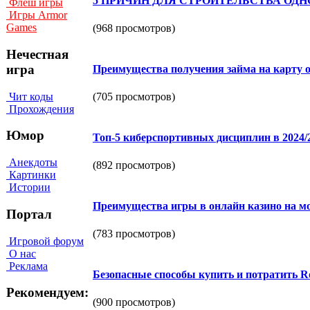
5 ПРИЧИН ДЛЯ СТРОИТЕЛЬСТВА ОД
Флеш игры
Игры Armor
Games
(968 просмотров)
Нечестная
игра
Преимущества получения займа на карту 
(705 просмотров)
Чит коды
Прохождения
Юмор
Топ-5 киберспортивных дисциплин в 2024/
Анекдоты
(892 просмотров)
Картинки
Истории
Преимущества игры в онлайн казино на м
Портал
(783 просмотров)
Игровой форум
О нас
Реклама
Безопасные способы купить и потратить R
Рекомендуем:
(900 просмотров)