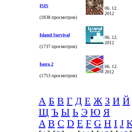
ISIS
06. 12.
2012
(1838 просмотров)
Island Survival
06. 12.
2012
(1737 просмотров)
Isora 2
06. 12.
2012
(1753 просмотров)
А
Б
В
Г
Д
Е
Ж
З
И
Й
Щ
Ъ
Ы
Ь
Э
Ю
Я
A
B
C
D
E
F
G
H
I
J