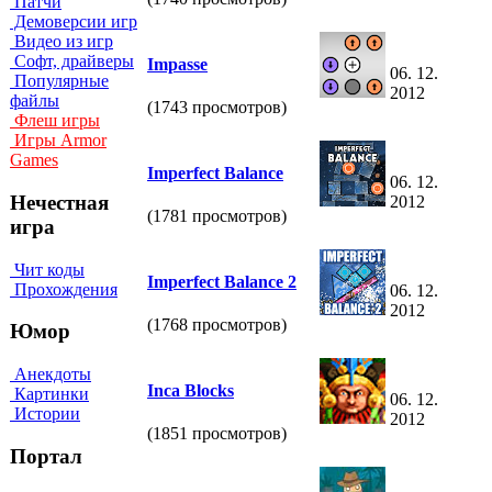
Патчи
Демоверсии игр
Видео из игр
Софт, драйверы
Impasse
06. 12.
Популярные
2012
файлы
(1743 просмотров)
Флеш игры
Игры Armor
Games
Imperfect Balance
06. 12.
Нечестная
2012
(1781 просмотров)
игра
Чит коды
Imperfect Balance 2
Прохождения
06. 12.
2012
(1768 просмотров)
Юмор
Анекдоты
Inca Blocks
Картинки
06. 12.
Истории
2012
(1851 просмотров)
Портал