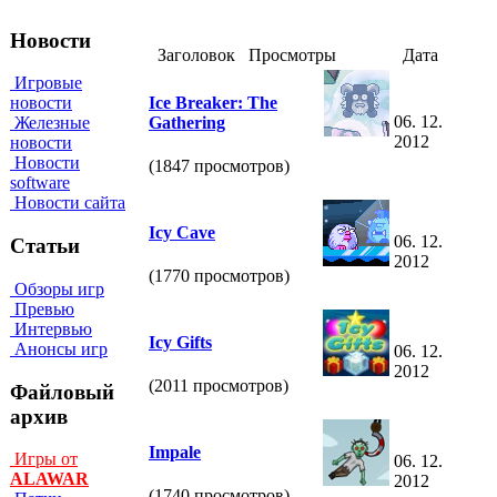
Новости
Заголовок
Просмотры
Дата
Игровые
Ice Breaker: The
новости
06. 12.
Gathering
Железные
2012
новости
Новости
(1847 просмотров)
software
Новости сайта
Icy Cave
06. 12.
Статьи
2012
(1770 просмотров)
Обзоры игр
Превью
Интервью
Icy Gifts
Анонсы игр
06. 12.
2012
(2011 просмотров)
Файловый
архив
Impale
Игры от
06. 12.
ALAWAR
2012
(1740 просмотров)