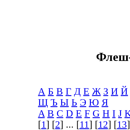
Флеш-
А
Б
В
Г
Д
Е
Ж
З
И
Й
Щ
Ъ
Ы
Ь
Э
Ю
Я
A
B
C
D
E
F
G
H
I
J
[
1
] [
2
] ... [
11
] [
12
] [
13
]