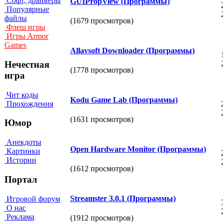
Софт, драйверы
GUIPropView (Программы)
Популярные
файлы
(1679 просмотров)
Флеш игры
Игры Armor
Games
Allavsoft Downloader (Программы)
Нечестная
(1778 просмотров)
игра
Чит коды
Kodu Game Lab (Программы)
Прохождения
(1631 просмотров)
Юмор
Анекдоты
Open Hardware Monitor (Программы)
Картинки
Истории
(1612 просмотров)
Портал
Streamster 3.0.1 (Программы)
Игровой форум
О нас
Реклама
(1912 просмотров)