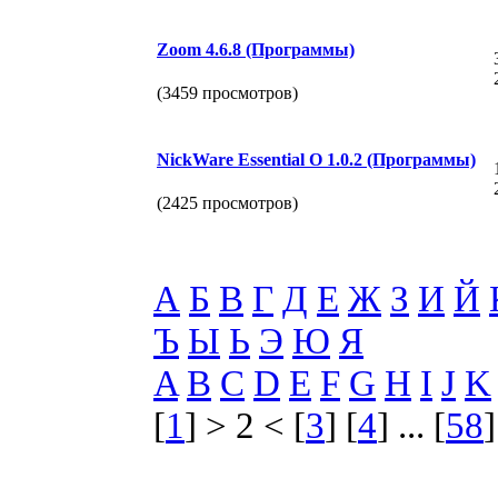
Zoom 4.6.8 (Программы)
(3459 просмотров)
NickWare Essential O 1.0.2 (Программы)
(2425 просмотров)
А
Б
В
Г
Д
Е
Ж
З
И
Й
Ъ
Ы
Ь
Э
Ю
Я
A
B
C
D
E
F
G
H
I
J
K
[
1
] > 2 < [
3
] [
4
] ... [
58
]