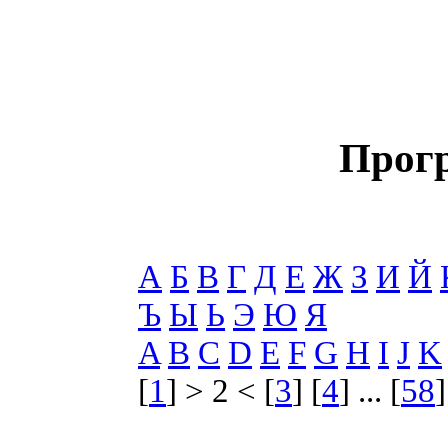
Прог
А
Б
В
Г
Д
Е
Ж
З
И
Й
Ъ
Ы
Ь
Э
Ю
Я
A
B
C
D
E
F
G
H
I
J
K
[
1
] > 2 < [
3
] [
4
] ... [
58
]