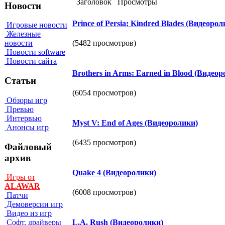
Заголовок
Просмотры
Новости
Prince of Persia: Kindred Blades (Видеорол
Игровые новости
Железные
(5482 просмотров)
новости
Новости software
Новости сайта
Brothers in Arms: Earned in Blood (Видео
Статьи
(6054 просмотров)
Обзоры игр
Превью
Интервью
Myst V: End of Ages (Видеоролики)
Анонсы игр
(6435 просмотров)
Файловый
архив
Quake 4 (Видеоролики)
Игры от
ALAWAR
(6008 просмотров)
Патчи
Демоверсии игр
Видео из игр
L.A. Rush (Видеоролики)
Софт, драйверы