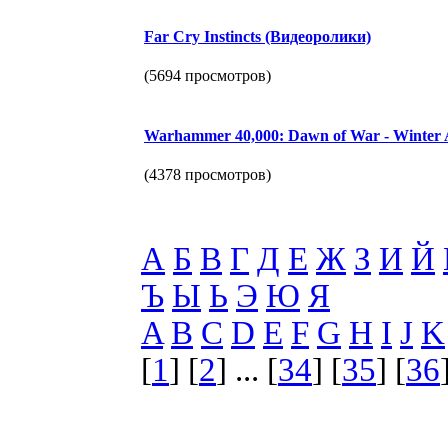
Far Cry Instincts (Видеоролики)
(5694 просмотров)
Warhammer 40,000: Dawn of War - Winter 
(4378 просмотров)
А
Б
В
Г
Д
Е
Ж
З
И
Й
Ъ
Ы
Ь
Э
Ю
Я
A
B
C
D
E
F
G
H
I
J
K
[
1
] [
2
] ... [
34
] [
35
] [
36