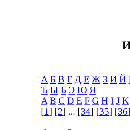
И
А
Б
В
Г
Д
Е
Ж
З
И
Й
Ъ
Ы
Ь
Э
Ю
Я
A
B
C
D
E
F
G
H
I
J
K
[
1
] [
2
] ... [
34
] [
35
] [
36