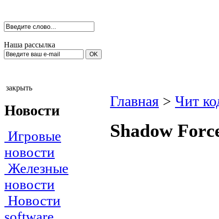
Наша рассылка
закрыть
Главная
>
Чит ко
Новости
Shаdоw Fоrсe
Игровые
новости
Железные
новости
Новости
software