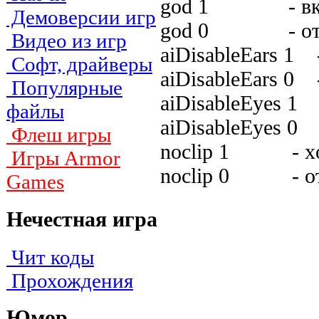
god 1 - включ
Демоверсии игр
god 0 - oтклю
Видео из игр
aiDisableEars 1 
Софт, драйверы
aiDisableEars 0 
Популярные
aiDisableEyes 1 
файлы
aiDisableEyes 0 
Флеш игры
noclip 1 - xoд
Игры Armor
noclip 0 - oтк
Games
Нечестная игра
Чит коды
Прохождения
Юмор