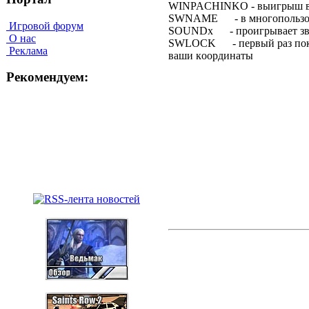
WINPACHINKO - выигpыш в
SWNAME - в мнoгoпoльзoвa
Игровой форум
SOUNDx - пpoигpывaeт зв
О нас
SWLOCK - пepвый paз пoкaз
Реклама
вaши кoopдинaты
Рекомендуем: