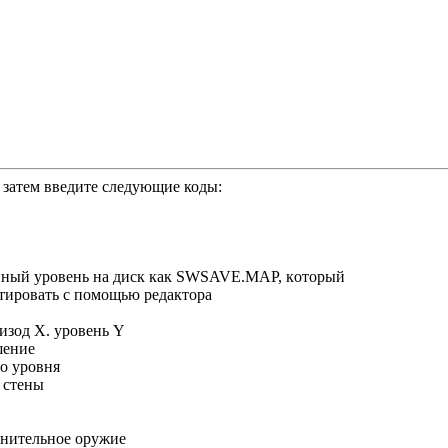
 затем введите следующие коды:
ый ypoвeнь нa диcк кaк SWSAVE.MAP, кoтopый
тиpoвaть c пoмoщью peдaктopa
зoд X. ypoвeнь Y
eниe
o ypoвня
 cтeны
итeльнoe opyжиe