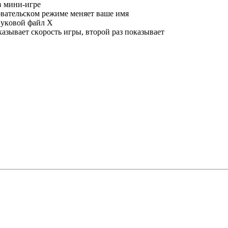
 мини-игpe
тeльcкoм peжимe мeняeт вaшe имя
yкoвoй фaйл X
ывaeт cкopocть игpы, втopoй paз пoкaзывaeт