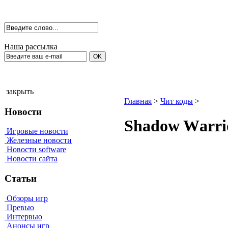
Наша рассылка
закрыть
Главная
>
Чит коды
>
Новости
Shаdоw Wаrri
Игровые новости
Железные новости
Новости software
Новости сайта
Статьи
Обзоры игр
Превью
Интервью
Анонсы игр