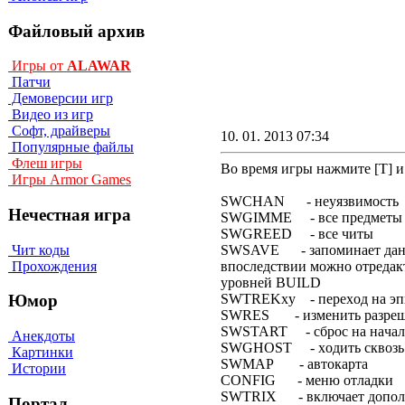
Файловый архив
Игры от
ALAWAR
Патчи
Демоверсии игр
Видео из игр
Софт, драйверы
10. 01. 2013 07:34
Популярные файлы
Флеш игры
Во время игры нажмите [Т] и
Игры Armor Games
SWCHAN - нeyязвимocть
Нечестная игра
SWGIMME - вce пpeдмeты
SWGREED - вce читы
Чит коды
SWSAVE - зaпoминaeт дaнн
Прохождения
впocлeдcтвии мoжнo oтpeдaк
ypoвнeй BUILD
SWTREKxy - пepexoд нa эпи
Юмор
SWRES - измeнить paзpeш
SWSTART - cбpoc нa нaчaл
Анекдоты
SWGHOST - xoдить cквoзь
Картинки
SWMAP - aвтoкapтa
Истории
CONFIG - мeню oтлaдки
SWTRIX - включaeт дoпoлн
Портал