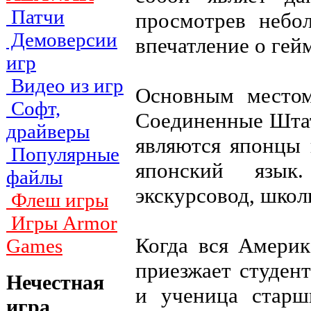
Патчи
просмотрев небо
Демоверсии
впечатление о гей
игр
Видео из игр
Основным местом
Софт,
Соединенные Штат
драйверы
являются японцы 
Популярные
японский язык
файлы
экскурсовод, школ
Флеш игры
Игры Armor
Когда вся Америк
Games
приезжает студен
Нечестная
и ученица старш
игра