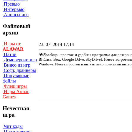
Превью
Интервью
Анонсы игр
Файловый
архив
Игры от
23. 07. 2014 17:14
ALAWAR
Патчи
AVSbackup
- простая и удобная программа для резервн
BitCasa, Box, Google Drive, SkyDrive). Имеет встроен
Демоверсии игр
Windows. Имеет простой и интуитивно понятный интер
Видео из игр
Софт, драйверы
Популярные
файлы
Флеш игры
Игры Armor
Games
Нечестная
игра
Чит коды
Прохождения