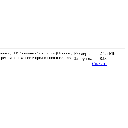
данных, FTP, "облачных" хранилищ (Dropbox,
Размер :
27,3 МБ
х режимах: в качестве приложения и сервиса
Загрузок:
833
Скачать