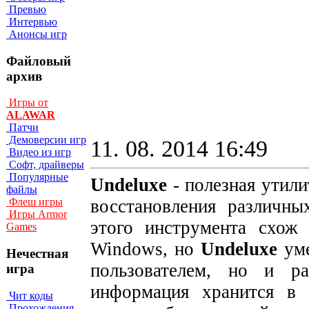
Превью
Интервью
Анонсы игр
Файловый
архив
Игры от
ALAWAR
Патчи
Демоверсии игр
11. 08. 2014 16:49
Видео из игр
Софт, драйверы
Популярные
Undeluxe
- полезная утили
файлы
восстановления различн
Флеш игры
Игры Armor
этого инструмента схож
Games
Windows, но
Undeluxe
уме
Нечестная
пользователем, но и р
игра
информация хранится в 
Чит коды
Прохождения