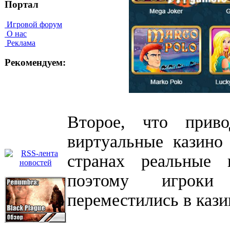
Портал
Игровой форум
О нас
Реклама
Рекомендуем:
Второе, что прив
виртуальные казин
странах реальные 
поэтому игроки
переместились в кази