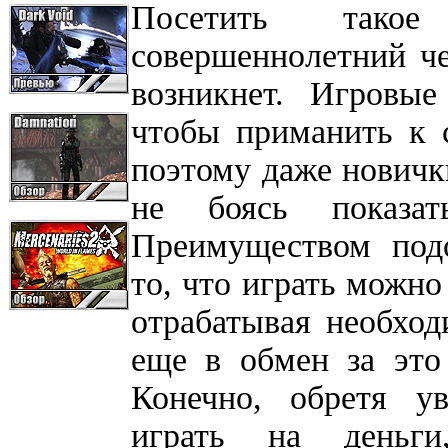
Посетить тако
совершеннолетний че
возникнет. Игровые
чтобы приманить к 
поэтому даже новички
не боясь показа
Преимуществом подо
то, что играть можн
отрабатывая необход
еще в обмен за это
Конечно, обретя ув
играть на деньги