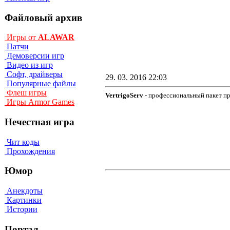
Файловый архив
Игры от
ALAWAR
Патчи
Демоверсии игр
Видео из игр
Софт, драйверы
29. 03. 2016 22:03
Популярные файлы
Флеш игры
VertrigoServ
- профессиональный пакет пр
Игры Armor Games
Нечестная игра
Чит коды
Прохождения
Юмор
Анекдоты
Картинки
Истории
Портал