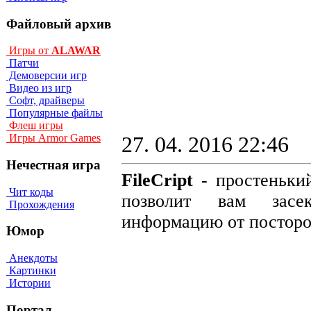
Файловый архив
Игры от
ALAWAR
Патчи
Демоверсии игр
Видео из игр
Софт, драйверы
Популярные файлы
Флеш игры
Игры Armor Games
27. 04. 2016 22:46
Нечестная игра
FileCript
- простеньки
Чит коды
позволит вам засек
Прохождения
информацию от посторо
Юмор
Анекдоты
Картинки
Истории
Портал