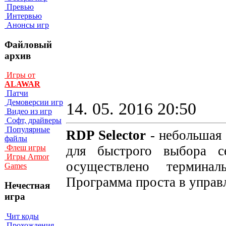
Превью
Интервью
Анонсы игр
Файловый
архив
Игры от
ALAWAR
Патчи
Демоверсии игр
14. 05. 2016 20:50
Видео из игр
Софт, драйверы
Популярные
RDP Selector
- небольшая 
файлы
для быстрого выбора с
Флеш игры
Игры Armor
осуществлено терминал
Games
Программа проста в управл
Нечестная
игра
Чит коды
Прохождения